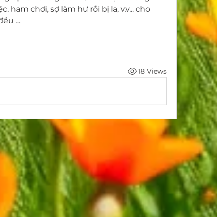
 ham chơi, sợ làm hư rồi bị la, v.v... cho 
đều …
18 Views