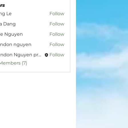
rs
ng Le
Follow
ra Dang
Follow
ke Nguyen
Follow
guyen
andon nguyen
Follow
Brandon Nguyen project leader
Follow
 Members (7)