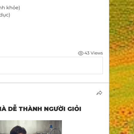
ạnh khỏe)
 dục)
43 Views
HÀ DỄ THÀNH NGƯỜI GIỎI