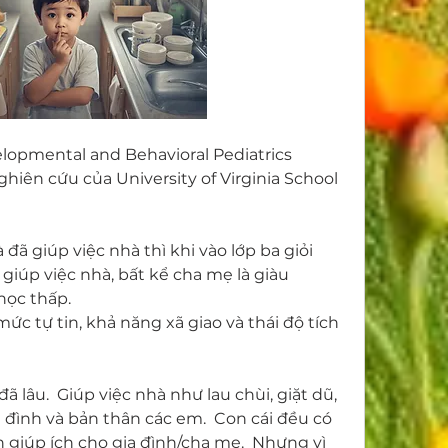
elopmental and Behavioral Pediatrics 
hiên cứu của University of Virginia School 
ã giúp việc nhà thì khi vào lớp ba giỏi 
iúp việc nhà, bất kể cha mẹ là giàu 
học thấp.
ức tự tin, khả năng xã giao và thái độ tích 
 lâu.  Giúp việc nhà như lau chùi, giặt dũ, 
a đình và bản thân các em.  Con cái đều có 
giúp ích cho gia đình/cha mẹ.  Nhưng vì 