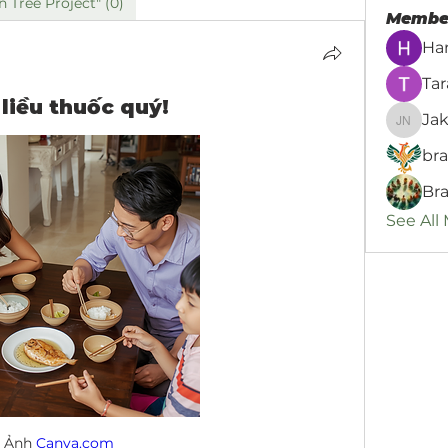
 Tree Project" (0)
Membe
Ha
Ta
 liều thuốc quý!
Ja
Jake N
br
See All
Ảnh 
Canva.com