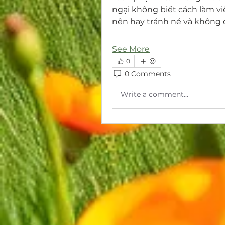
ngại không biết cách làm việc,
nên hay tránh né và không 
See More
0
0 Comments
Write a comment...