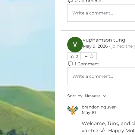
0 Comments
Write a comment...
vuphamson tung
May 9, 2026
·
joined the
0
1 Comment
Write a comment...
Sort by:
Newest
brandon nguyen
May 10
Welcome, Tùng and ch
và chia sẻ.  Happy Mot