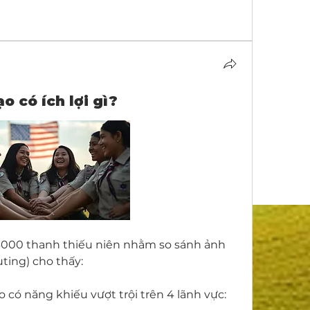
o có ích lợi gì?
3000 thanh thiếu niên nhằm so sánh ảnh 
ing) cho thấy:
có năng khiếu vượt trội trên 4 lãnh vực: