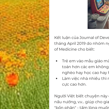
Kết luận của Journal of Dev
tháng April 2019 do nhóm ng
of Medicine cho biết: 
Trẻ em vào mẫu giáo mà đ
toán hơn các em không g
nghèo hay học cao hay 
Làm việc nhà nhiều thì m
cực cao hơn.
Người Việt biết chuyện này đã
nấu nướng, v.v... giúp cho gi
"bổn phận" - tấm lòng muốn 