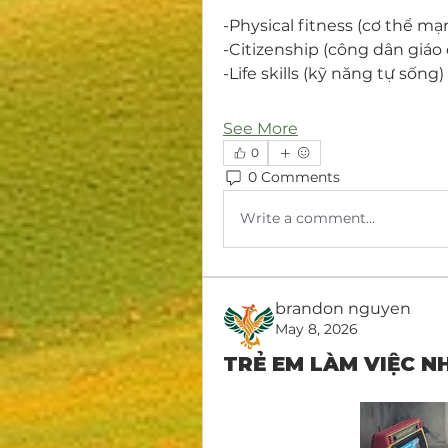
-Physical fitness (cơ thể m
-Citizenship (công dân giáo
-Life skills (kỹ năng tự sống)
See More
0
0 Comments
Write a comment...
brandon nguyen
May 8, 2026
TRẺ EM LÀM VIỆC N