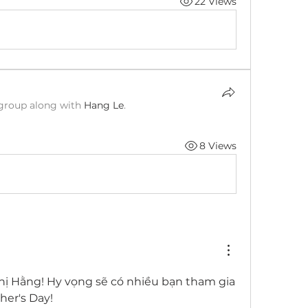
22 Views
 group along with
Hang Le
.
8 Views
ị Hằng! Hy vọng sẽ có nhiều bạn tham gia 
her's Day!