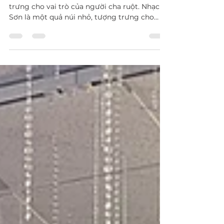
Thái Sơn, nghĩa đen là núi lớn nhất, tượng
trưng cho vai trò của người cha ruột. Nhạc
Sơn là một quả núi nhỏ, tượng trưng cho
người cha chồng hoặc cha vợ. Người xưa
dùng quả núi để tượng trưng cho đức tánh
của người cha, bởi vì sườn núi là nơi người
dân tìm đến để trốn tránh những thiên tai
như giông bão và lũ lụt. Bảo vệ con là thiên
mệnh của người cha, cũng như dung dưỡng
là đức tánh của người mẹ. "Nghĩa mẹ như
nước trong nguồn chảy ra", ví tình thương
của người mẹ như n