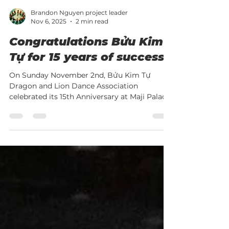
Brandon Nguyen project leader
Nov 6, 2025
2 min read
Congratulations Bửu Kim
Tự for 15 years of success!
On Sunday November 2nd, Bửu Kim Tự
Dragon and Lion Dance Association
celebrated its 15th Anniversary at Maji Palace
Restaurant in Milpitas. Founder and leader
Thầy Sunny Nguyễn led the 30-member
team, welcoming over 200 guests to witness
the colorful ceremonies of honoring "Quan
Công", the God of Justice, Khai Quang Điểm
Nhãn (eye-dotting of new Lân),
demonstration of skills, recognizing
members and performers, and treating